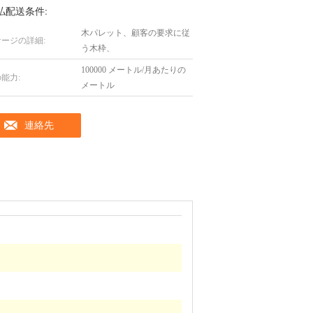
払配送条件:
木パレット、顧客の要求に従
ージの詳細:
う木枠、
100000 メートル/月あたりの
能力:
メートル
連絡先