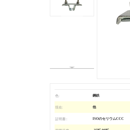
色:
鋼鉄
現在:
他
証明書::
ISOのセリウムCCC