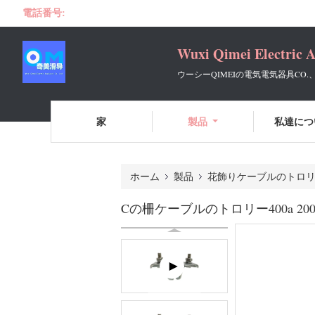
電話番号:
Wuxi Qimei Electric A
ウーシーQIMEIの電気電気器具CO
家
製品
私達につ
ホーム
製品
花飾りケーブルのトロ
Cの柵ケーブルのトロリー400a 