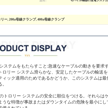
適用::
モバイル機器の送電システム
ロリー
200a母線クランプ
400a母線クランプ
,
,
 システムをもたらすこと:急速なケーブルの動きを要求
トロリー システム滑らかな、安定したケーブルの輸送
ティック適用のためであるかどうか、このシステムは最
る。
ルのトロリー システムの安全に順位をつける。それらは
ような特徴が事故またはダウンタイムの危険を最小にし