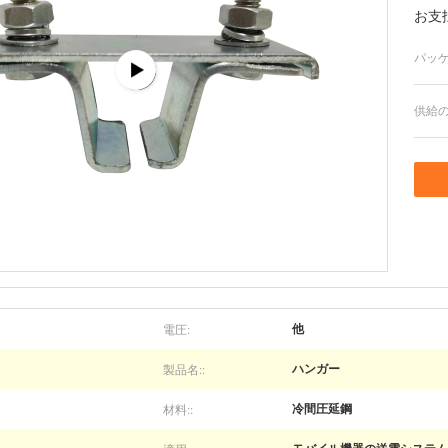
お支
パッケ
供給の
電圧:
他
製品名::
ハンガー
材料::
冷間圧延鋼