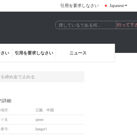
引用を要求しなさい
Japanese
なさい
引用を要求しなさい
ニュース
ガーを締め金で止める
の詳細:
場所:
江蘇、中国
ド名:
qimei
番号:
hanger1