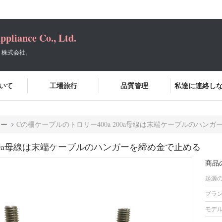
ppliance Co., Ltd.
.、株式会社。
いて
工場旅行
品質管理
私達に連絡し
リー
Cの柵ケーブルのトロリー400a 200a母線は末端ケーブルのハン
200a母線は末端ケーブルのハンガーを締め金で止める
商品
起源の
ブラン
モデル